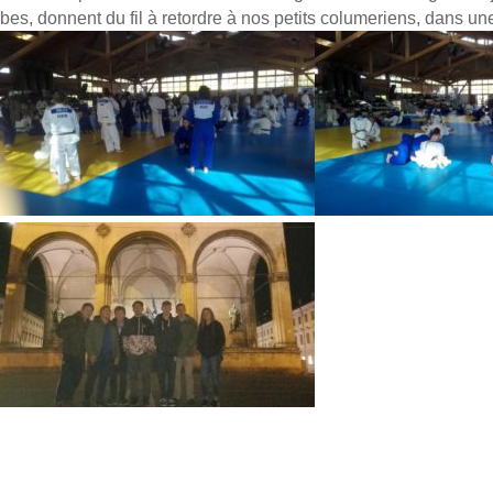
rbes, donnent du fil à retordre à nos petits columeriens, dans u