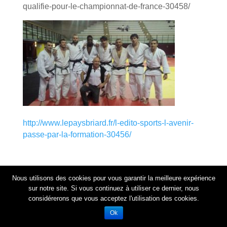
qualifie-pour-le-championnat-de-france-30458/
http://www.lepaysbriard.fr/l-edito-sports-l-avenir-
passe-par-la-formation-30456/
Nous utilisons des cookies pour vous garantir la meilleure expérience
sur notre site. Si vous continuez à utiliser ce dernier, nous
considérerons que vous acceptez l'utilisation des cookies.
© Judo Coulommiers | Créé avec
par Senlide
Ok