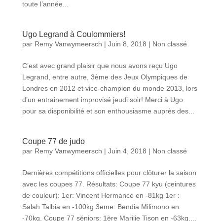
toute l’année...
Ugo Legrand à Coulommiers!
par
Remy Vanwymeersch
|
Juin 8, 2018
|
Non classé
C’est avec grand plaisir que nous avons reçu Ugo
Legrand, entre autre, 3ème des Jeux Olympiques de
Londres en 2012 et vice-champion du monde 2013, lors
d’un entrainement improvisé jeudi soir! Merci à Ugo
pour sa disponibilité et son enthousiasme auprès des...
Coupe 77 de judo
par
Remy Vanwymeersch
|
Juin 4, 2018
|
Non classé
Dernières compétitions officielles pour clôturer la saison
avec les coupes 77. Résultats: Coupe 77 kyu (ceintures
de couleur): 1er: Vincent Hermance en -81kg 1er :
Salah Talbia en -100kg 3eme: Bendia Milimono en
-70kg. Coupe 77 séniors: 1ère Marilie Tison en -63kg....